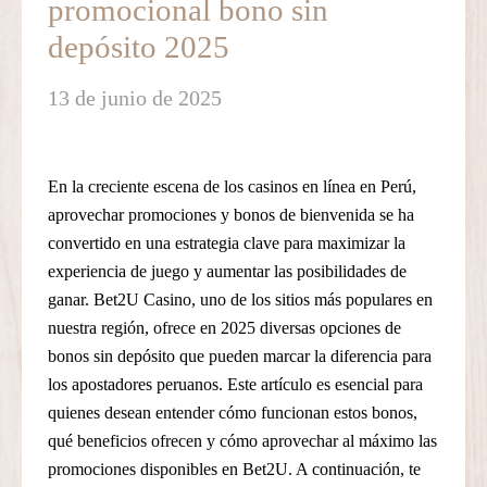
promocional bono sin
depósito 2025
13 de junio de 2025
En la creciente escena de los casinos en línea en Perú,
aprovechar promociones y bonos de bienvenida se ha
convertido en una estrategia clave para maximizar la
experiencia de juego y aumentar las posibilidades de
ganar. Bet2U Casino, uno de los sitios más populares en
nuestra región, ofrece en 2025 diversas opciones de
bonos sin depósito que pueden marcar la diferencia para
los apostadores peruanos. Este artículo es esencial para
quienes desean entender cómo funcionan estos bonos,
qué beneficios ofrecen y cómo aprovechar al máximo las
promociones disponibles en Bet2U. A continuación, te