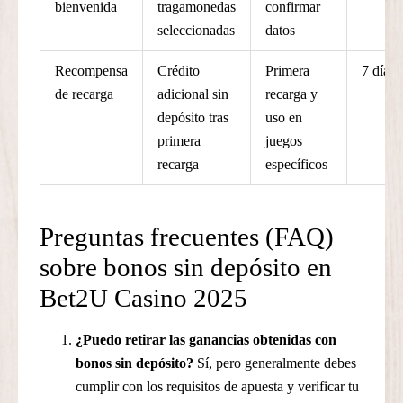
bienvenida
tragamonedas
confirmar
seleccionadas
datos
Recompensa
Crédito
Primera
7 días
de recarga
adicional sin
recarga y
depósito tras
uso en
primera
juegos
recarga
específicos
Preguntas frecuentes (FAQ)
sobre bonos sin depósito en
Bet2U Casino 2025
¿Puedo retirar las ganancias obtenidas con
bonos sin depósito?
Sí, pero generalmente debes
cumplir con los requisitos de apuesta y verificar tu