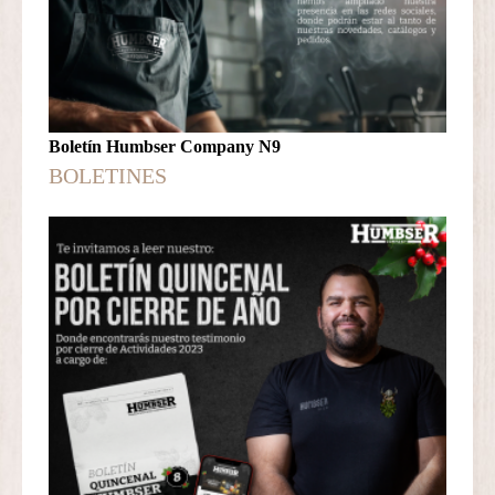
Boletín Humbser Company N9
BOLETINES