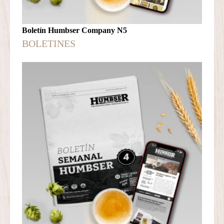
Boletín Humbser Company N5
BOLETINES