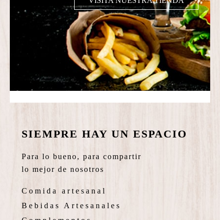
VISITA NUESTRA TIENDA
SIEMPRE HAY UN ESPACIO
Para lo bueno, para compartir
lo mejor de nosotros
Comida artesanal
Bebidas Artesanales