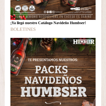
¡Ya llegó nuestro Catálogo Navideño Humbser!
BOLETINES