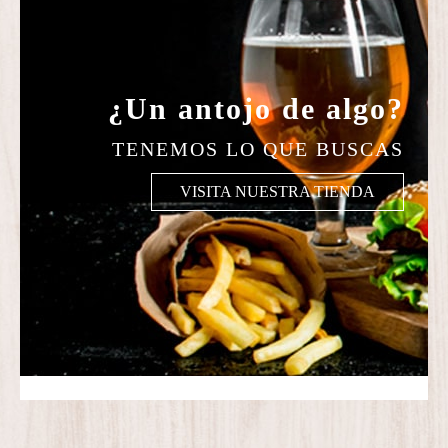
¿Un antojo de algo?
TENEMOS LO QUE BUSCAS
VISITA NUESTRA TIENDA