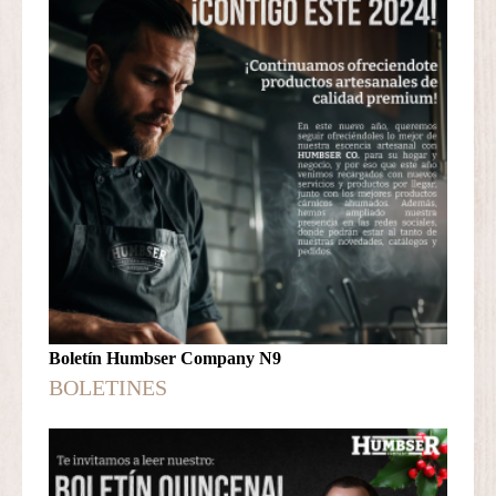
Boletín Humbser Company N9
BOLETINES