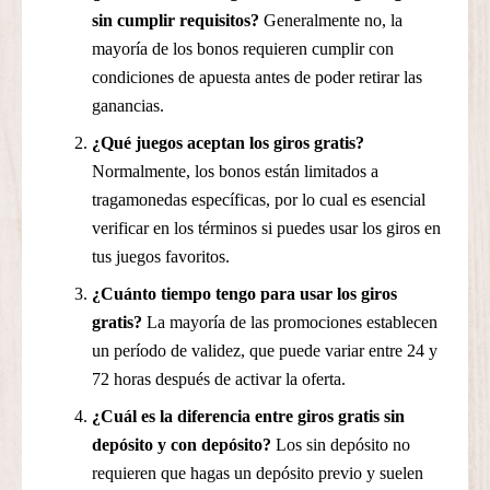
sin cumplir requisitos?
Generalmente no, la
mayoría de los bonos requieren cumplir con
condiciones de apuesta antes de poder retirar las
ganancias.
¿Qué juegos aceptan los giros gratis?
Normalmente, los bonos están limitados a
tragamonedas específicas, por lo cual es esencial
verificar en los términos si puedes usar los giros en
tus juegos favoritos.
¿Cuánto tiempo tengo para usar los giros
gratis?
La mayoría de las promociones establecen
un período de validez, que puede variar entre 24 y
72 horas después de activar la oferta.
¿Cuál es la diferencia entre giros gratis sin
depósito y con depósito?
Los sin depósito no
requieren que hagas un depósito previo y suelen