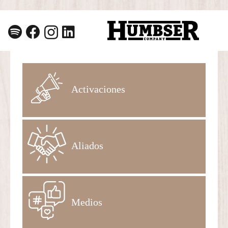
Activaciones
Aliados
Medios