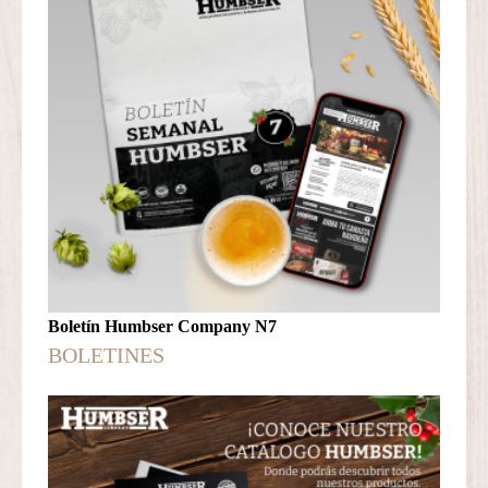
Boletín Humbser Company N7
BOLETINES