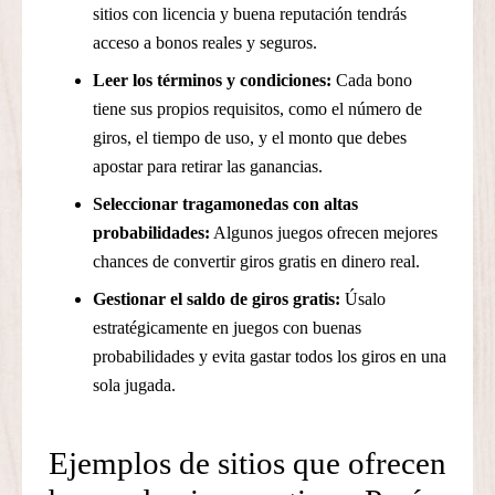
sitios con licencia y buena reputación tendrás
acceso a bonos reales y seguros.
Leer los términos y condiciones:
Cada bono
tiene sus propios requisitos, como el número de
giros, el tiempo de uso, y el monto que debes
apostar para retirar las ganancias.
Seleccionar tragamonedas con altas
probabilidades:
Algunos juegos ofrecen mejores
chances de convertir giros gratis en dinero real.
Gestionar el saldo de giros gratis:
Úsalo
estratégicamente en juegos con buenas
probabilidades y evita gastar todos los giros en una
sola jugada.
Ejemplos de sitios que ofrecen