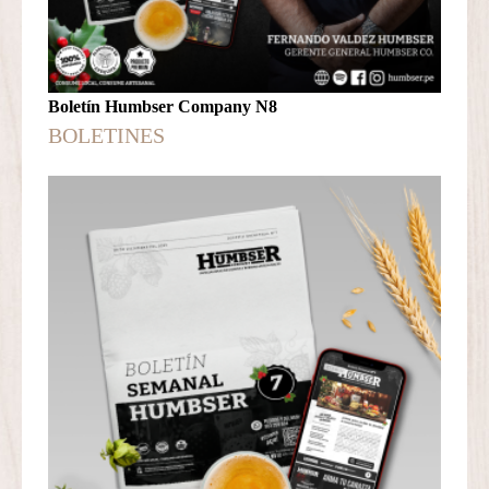
Boletín Humbser Company N8
BOLETINES