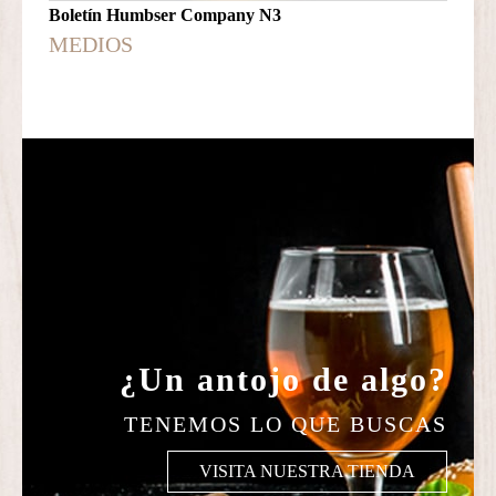
Boletín Humbser Company N3
MEDIOS
¿Un antojo de algo?
TENEMOS LO QUE BUSCAS
VISITA NUESTRA TIENDA