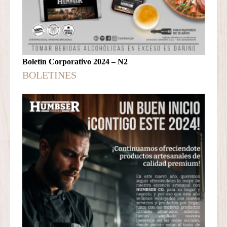
Boletín Corporativo 2024 – N2
BOLETINES