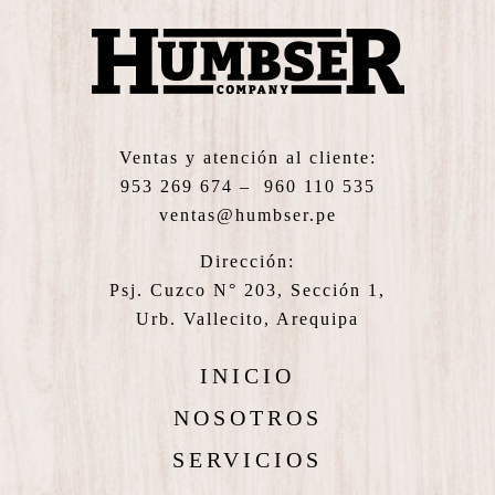
Ventas y atención al cliente:
953 269 674 – 960 110 535
ventas@humbser.pe
Dirección:
Psj. Cuzco N° 203, Sección 1,
Urb. Vallecito, Arequipa
INICIO
NOSOTROS
SERVICIOS