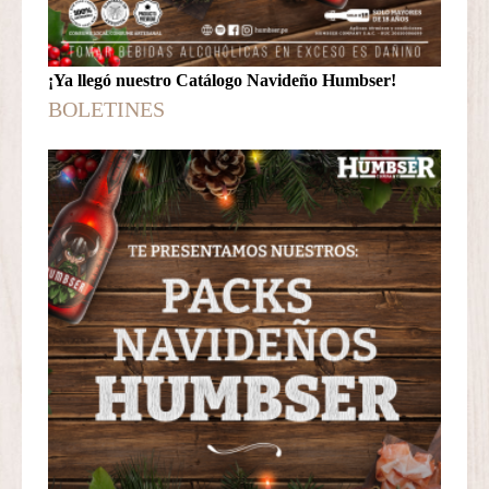
¡Ya llegó nuestro Catálogo Navideño Humbser!
BOLETINES