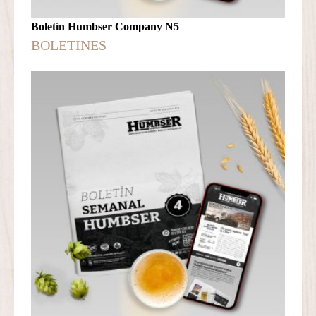
Boletín Humbser Company N5
BOLETINES