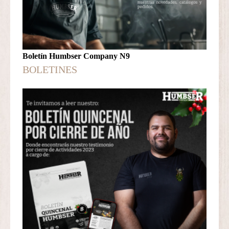
Boletín Humbser Company N9
BOLETINES