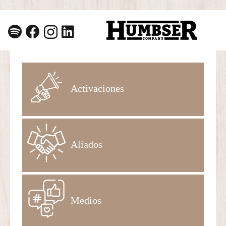
Activaciones
Aliados
Medios