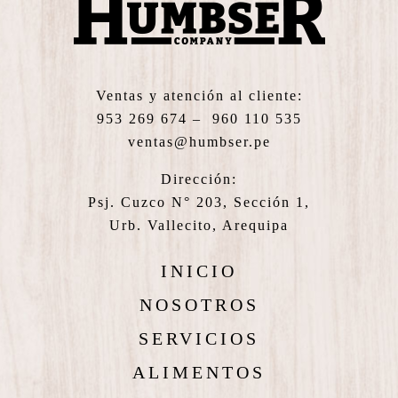
Ventas y atención al cliente:
953 269 674 – 960 110 535
ventas@humbser.pe
Dirección:
Psj. Cuzco N° 203, Sección 1,
Urb. Vallecito, Arequipa
INICIO
NOSOTROS
SERVICIOS
ALIMENTOS