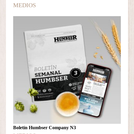
MEDIOS
Boletín Humbser Company N3