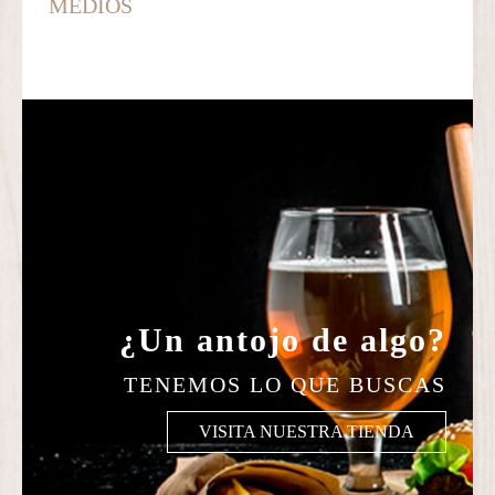
MEDIOS
¿Un antojo de algo?
TENEMOS LO QUE BUSCAS
VISITA NUESTRA TIENDA