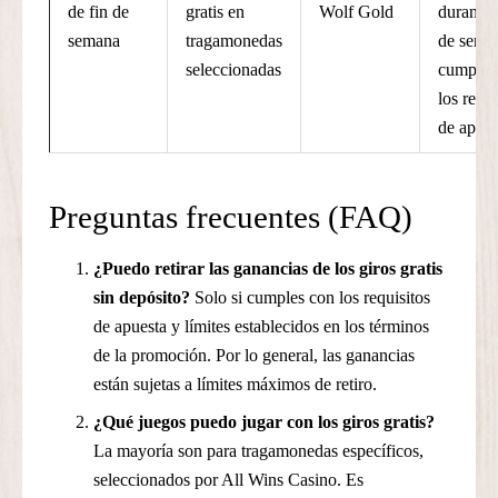
de fin de
gratis en
Wolf Gold
durante e
semana
tragamonedas
de sema
seleccionadas
cumplir
los requi
de apues
Preguntas frecuentes (FAQ)
¿Puedo retirar las ganancias de los giros gratis
sin depósito?
Solo si cumples con los requisitos
de apuesta y límites establecidos en los términos
de la promoción. Por lo general, las ganancias
están sujetas a límites máximos de retiro.
¿Qué juegos puedo jugar con los giros gratis?
La mayoría son para tragamonedas específicos,
seleccionados por All Wins Casino. Es