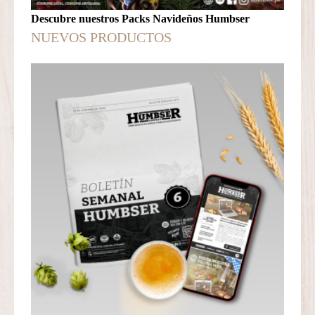
Descubre nuestros Packs Navideños Humbser
NUEVOS PRODUCTOS