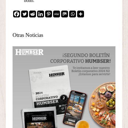
bono.
Otras Noticias