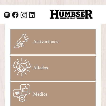
Activaciones
Aliados
Medios