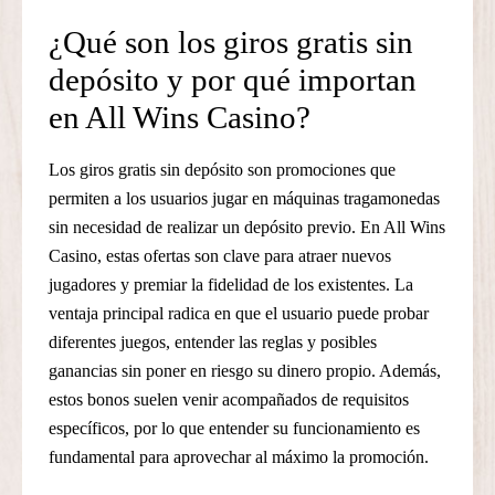
¿Qué son los giros gratis sin
depósito y por qué importan
en All Wins Casino?
Los giros gratis sin depósito son promociones que
permiten a los usuarios jugar en máquinas tragamonedas
sin necesidad de realizar un depósito previo. En All Wins
Casino, estas ofertas son clave para atraer nuevos
jugadores y premiar la fidelidad de los existentes. La
ventaja principal radica en que el usuario puede probar
diferentes juegos, entender las reglas y posibles
ganancias sin poner en riesgo su dinero propio. Además,
estos bonos suelen venir acompañados de requisitos
específicos, por lo que entender su funcionamiento es
fundamental para aprovechar al máximo la promoción.