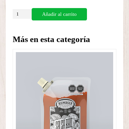
Salsa
Añadir al carrito
BBQ
clásica
cantidad
Más en esta categoría