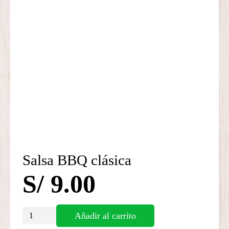
Salsa BBQ clásica
S/
9.00
Salsa
Añadir al carrito
BBQ